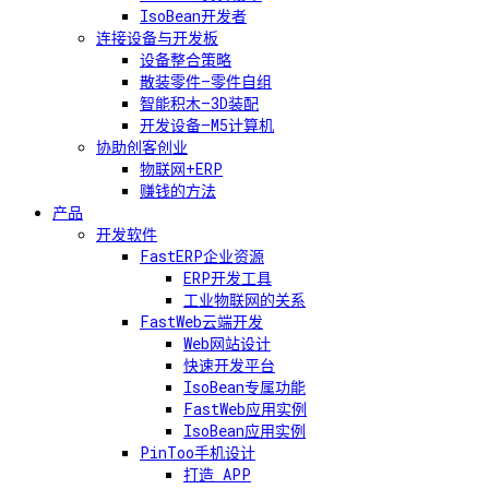
IsoBean开发者
连接设备与开发板
设备整合策略
散装零件—零件自组
智能积木—3D装配
开发设备—M5计算机
协助创客创业
物联网+ERP
赚钱的方法
产品
开发软件
FastERP企业资源
ERP开发工具
工业物联网的关系
FastWeb云端开发
Web网站设计
快速开发平台
IsoBean专属功能
FastWeb应用实例
IsoBean应用实例
PinToo手机设计
打造 APP