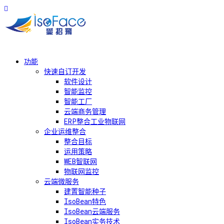
功能
快速自订开发
软件设计
智能监控
智能工厂
云端商务管理
ERP整合工业物联网
企业运维整合
整合目标
运用策略
WEB智联网
物联网监控
云端微服务
建置智能种子
IsoBean特色
IsoBean云端服务
IsoBean实务技术