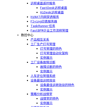
远程桌面遥控服务
FastDesk远程桌面
HiDesk远程桌面
HiNAT内网穿透服务
Flying印表服务器
TaskRunner任务
FastBPM企业工作流程管理
数控中心
产品相互关系
工厂生产灯号管理
灯号管理的特色
灯号管理自动化架构
实例展示
工厂设备故障诊断
故障诊断的特色
实例展示
人车定位管理系统
设备最佳运转效益
设备最佳运转效益的特色
实例展示
策略分析战情室
战情室的特色
实例展示