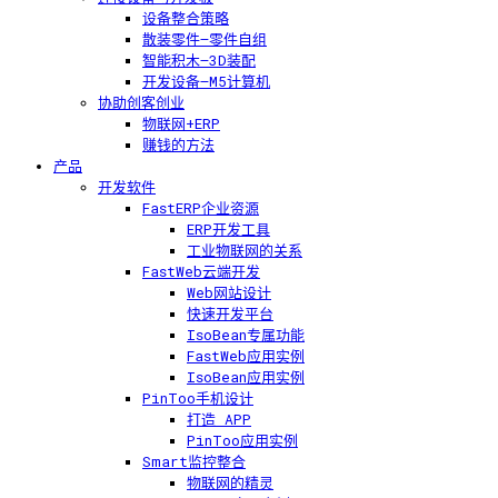
设备整合策略
散装零件—零件自组
智能积木—3D装配
开发设备—M5计算机
协助创客创业
物联网+ERP
赚钱的方法
产品
开发软件
FastERP企业资源
ERP开发工具
工业物联网的关系
FastWeb云端开发
Web网站设计
快速开发平台
IsoBean专属功能
FastWeb应用实例
IsoBean应用实例
PinToo手机设计
打造 APP
PinToo应用实例
Smart监控整合
物联网的精灵