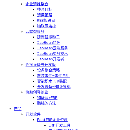
企业运维整合
整合目标
运用策略
WEB智联网
物联网监控
云端微服务
建置智能种子
IsoBean特色
IsoBean云端服务
IsoBean实务技术
IsoBean开发者
连接设备与开发板
设备整合策略
散装零件—零件自组
智能积木—3D装配
开发设备—M5计算机
协助创客创业
物联网+ERP
赚钱的方法
产品
开发软件
FastERP企业资源
ERP开发工具