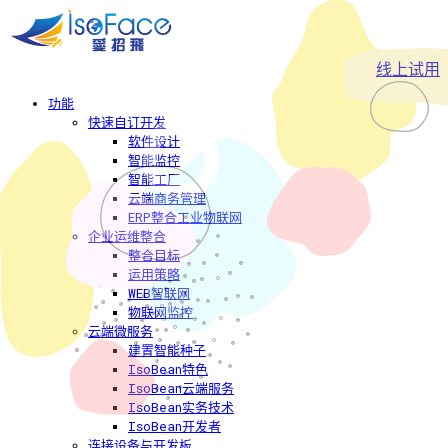
线上试用
功能
快速自订开发
软件设计
智能监控
智能工厂
云端商务管理
ERP整合工业物联网
企业运维整合
整合目标
运用策略
WEB智联网
物联网监控
云端微服务
建置智能种子
IsoBean特色
IsoBean云端服务
IsoBean实务技术
IsoBean开发者
连接设备与开发板