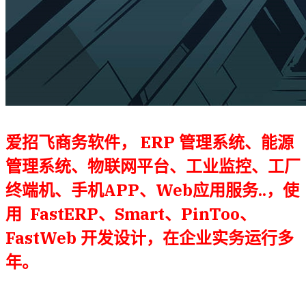
爱招飞商务软件， ERP 管理系统、能源
管理系统
、物联网平台
、工业监控
、
工厂
终端机、手机APP、Web应用服务..，使
用 FastERP、Smart、PinToo、
FastWeb 开发设计，在企业实务运行多
年。