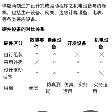
供应商制造并设计完成驱动程序之机电设备与终端
机，包括生产设备、网关、边缘计算设备、电表、
等各类感应设备。
硬件设备的对比关系
散装零
自组设
机电设
硬件区分
开发设备
件
备
备
○
○
自行组装
╳
╳
○
○
○
采用外壳
╳
设计驱动
○
○
○
╳
程序
仿真测
仿真、实务
实务运
用途
研发
试
运用
用