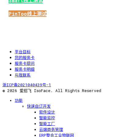
Smart线上测试
PinToo线上测试
平台目标
您的服务卡
服务卡提问
服务卡明细
与我联系
浙ICP备2021040439号-1
© 2026 爱招飞 IsoFace. All Rights Reserved
功能
快速自订开发
软件设计
智能监控
智能工厂
云端商务管理
ERP整合工业物联网