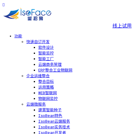
线上试用
功能
快速自订开发
软件设计
智能监控
智能工厂
云端商务管理
ERP整合工业物联网
企业运维整合
整合目标
运用策略
WEB智联网
物联网监控
云端微服务
建置智能种子
IsoBean特色
IsoBean云端服务
IsoBean实务技术
IsoBean开发者