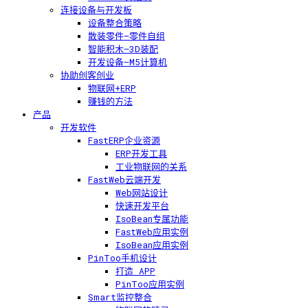
连接设备与开发板
设备整合策略
散装零件—零件自组
智能积木—3D装配
开发设备—M5计算机
协助创客创业
物联网+ERP
赚钱的方法
产品
开发软件
FastERP企业资源
ERP开发工具
工业物联网的关系
FastWeb云端开发
Web网站设计
快速开发平台
IsoBean专属功能
FastWeb应用实例
IsoBean应用实例
PinToo手机设计
打造 APP
PinToo应用实例
Smart监控整合