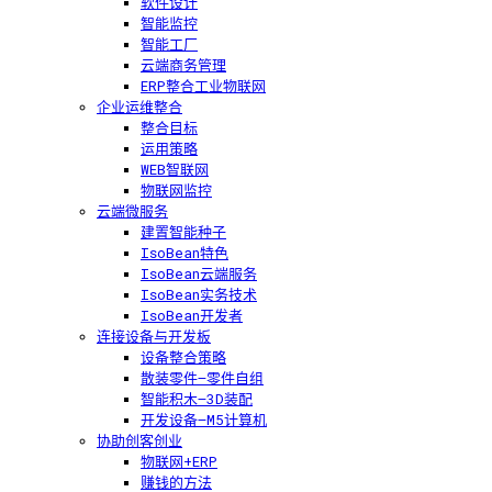
软件设计
智能监控
智能工厂
云端商务管理
ERP整合工业物联网
企业运维整合
整合目标
运用策略
WEB智联网
物联网监控
云端微服务
建置智能种子
IsoBean特色
IsoBean云端服务
IsoBean实务技术
IsoBean开发者
连接设备与开发板
设备整合策略
散装零件—零件自组
智能积木—3D装配
开发设备—M5计算机
协助创客创业
物联网+ERP
赚钱的方法