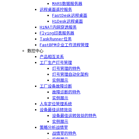
MARS数据服务器
远程桌面遥控服务
FastDesk远程桌面
HiDesk远程桌面
HiNAT内网穿透服务
Flying印表服务器
TaskRunner任务
FastBPM企业工作流程管理
数控中心
产品相互关系
工厂生产灯号管理
灯号管理的特色
灯号管理自动化架构
实例展示
工厂设备故障诊断
故障诊断的特色
实例展示
人车定位管理系统
设备最佳运转效益
设备最佳运转效益的特色
实例展示
策略分析战情室
战情室的特色