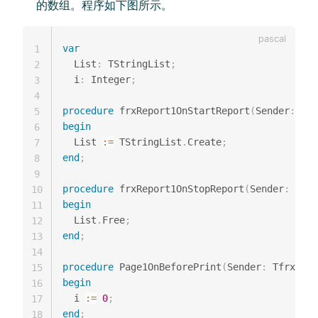
的数组。程序如下图所示。
var
1
  List
:
 TStringList
;
2
  i
:
 Integer
;
3
4
procedure
 frxReport1OnStartReport
(
Sender
:
 Tfr
5
begin
6
  List 
:=
 TStringList
.
Create
;
7
end
;
8
9
procedure
 frxReport1OnStopReport
(
Sender
:
 Tfrx
10
begin
11
  List
.
Free
;
12
end
;
13
14
procedure
 Page1OnBeforePrint
(
Sender
:
 TfrxComp
15
begin
16
  i 
:=
0
;
17
end
;
18