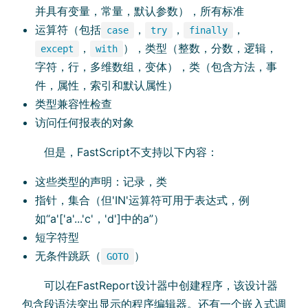
并具有变量，常量，默认参数），所有标准
运算符（包括
，
，
，
case
try
finally
，
），类型（整数，分数，逻辑，
except
with
字符，行，多维数组，变体），类（包含方法，事
件，属性，索引和默认属性）
类型兼容性检查
访问任何报表的对象
但是，FastScript不支持以下内容：
这些类型的声明：记录，类
指针，集合（但'IN'运算符可用于表达式，例
如“a'['a'...'c'，'d']中的a”）
短字符型
无条件跳跃（
）
GOTO
可以在FastReport设计器中创建程序，该设计器
包含段语法突出显示的程序编辑器。还有一个嵌入式调