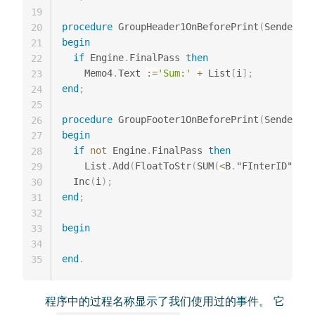
19
procedure
 GroupHeader1OnBeforePrint
(
Sender
:
 T
20
begin
21
if
 Engine
.
FinalPass 
then
22
    Memo4
.
Text 
:=
'Sum:'
+
 List
[
i
]
;
23
end
;
24
25
procedure
 GroupFooter1OnBeforePrint
(
Sender
:
 T
26
begin
27
if
not
 Engine
.
FinalPass 
then
28
    List
.
Add
(
FloatToStr
(
SUM
(
<
B
.
"FInterID"
>
,
Ma
29
  Inc
(
i
)
;
30
end
;
31
32
begin
33
34
end
.
35
程序中的过程名称显示了我们使用过的事件。 它