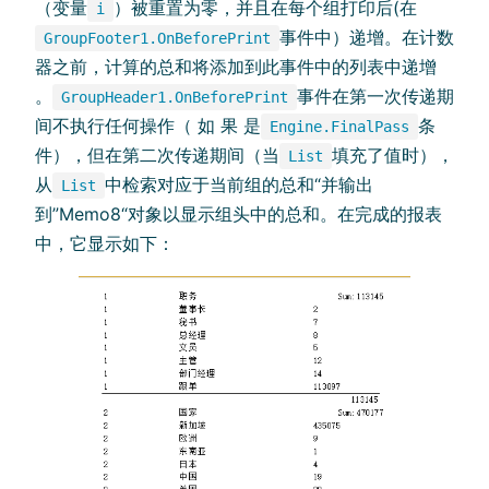
（变量
）被重置为零，并且在每个组打印后(在
i
事件中）递增。在计数
GroupFooter1.OnBeforePrint
器之前，计算的总和将添加到此事件中的列表中递增
。
事件在第一次传递期
GroupHeader1.OnBeforePrint
间不执行任何操作（ 如 果 是
条
Engine.FinalPass
件），但在第二次传递期间（当
填充了值时），
List
从
中检索对应于当前组的总和“并输出
List
到”Memo8“对象以显示组头中的总和。在完成的报表
中，它显示如下：