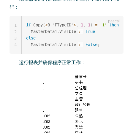
码：
if
 Copy
(
<
B
.
"FTypeID"
>
,
1
,
1
)
=
'1'
then
1
  MasterData1
.
Visible 
:=
True
2
else
3
  MasterData1
.
Visible 
:=
False
;
4
运行报表并确保程序正常工作：