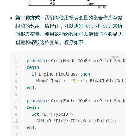
第二种方式
：我们将使用报表变量的集合作为存储
组和的数组。请记住，可以通过
和
来访
Get
Set
问报表变量。使用这些函数还可以使我们不必显式
创建和销毁这些变量。程序如下：
procedure
 GroupHeader1OnBeforePrint
(
Sender
:
 T
1
begin
2
if
 Engine
.
FinalPass 
then
3
    Memo4
.
Text 
:=
'Sum:'
+
 FloatToStr
(
Get
(
<
B
.
"
4
end
;
5
6
procedure
 GroupFooter1OnBeforePrint
(
Sender
:
 T
7
begin
8
Set
(
<
B
.
"FTypeID"
>
,
9
    SUM
(
<
B
.
"FInterID"
>
,
MasterData1
)
)
;
10
end
;
11
12