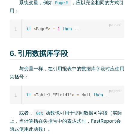
系统变量，例如
，应以完全相同的方式引
Page＃
用：
if
<
Page#
>
=
1
then
..
.
1
6. 引用数据库字段
与变量一样，在引用报表中的数据库字段时应使用
尖括号：
if
<
Table1
.
"Field1"
>
=
 Null 
then
..
.
1
或者，
函数也可用于访问数据可字段（实际
Get
上，当计算括在尖括号中的表达式时，FastReport会
隐式使用此函数）。