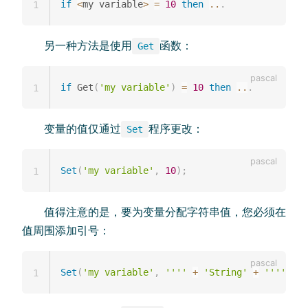
if
<
my variable
>
=
10
then
..
.
1
另一种方法是使用
函数：
Get
if
 Get
(
'my variable'
)
=
10
then
..
.
1
变量的值仅通过
程序更改：
Set
Set
(
'my variable'
,
10
)
;
1
值得注意的是，要为变量分配字符串值，您必须在
值周围添加引号：
Set
(
'my variable'
,
''''
+
'String'
+
''''
)
;
1