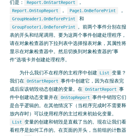
们是：
，
Report.OnStartReport
，
，
Report.OnStopReport
Page1.OnBeforePrint
和
GroupHeader1.OnBeforePrint
。前两个事件分别在报
GroupFooter1.OnBeforePrint
表的开头和结尾调用。要为这两个事件创建处理程序，
请在对象检查器的下拉列表中选择报表对象，其属性将
显示在对象检查器中。然后切换到对象检查器的“事
件”选项卡并创建处理程序。
为什么我们不在程序的主程序中创建
变量？
List
我们在
事件中创建它，因为在报表完
OnStartReport
成后应该销毁动态创建的变量。在
事
OnStartReport
件中创建动态变量并在
事件中销毁它们
OnStopReport
是合乎逻辑的。在其他情况下（当程序完成时不需要释
放内存时）可以使用程序的主过程来初始化变量。
变量的创建和销毁是直截了当的。现在让我们看
List
看程序是如何工作的。在页面的开头，当前组的计数器