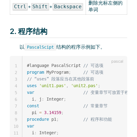
删除光标左侧的
+
+
Ctrl
Shift
Backspace
单词
2. 程序结构
以
结构的程序示例如下。
PascalScipt
#language PascalScript 
// 可选项
1
program
 MyProgram
;
// 可选项
2
// “uses” 段落应当在其他段落前
3
uses
'unit1.pas'
,
'unit2.pas'
;
4
var
// 变量章节可放置于程序
5
  i
,
 j
:
 Integer
;
6
const
// 常量章节
7
  pi 
=
3.14159
;
8
procedure
 p1
;
// 程序和功能
9
var
10
  i
:
 Integer
;
11