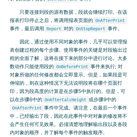
只要连接到段的源有数据，段就会继续打印。在该
报表打印停止之后，将调用报表页面的
OnAfterPrint
事件，最后调用
对的
事件。
Report
OnStopReport
因此，通过使用不同对象的事件，几乎可以管理报
表创建过程的每个步骤。使用事件的关键是对段输出过
程的全面了解，这将在接下来的部分中进行讨论。大多
数动作只能使用段的
事件来执行; 对
OnBeforePrint
对象所做的任何修改都会立即显示。但是，如果段是可
伸缩的，则在这种情况下无法说明段将在哪个页面打
印，因为段高度的计算是在步骤5中执行的。但是，可
以在步骤6中的
或步骤9中的
OnAfterCalcHeight
事件中完成。请注意，在最后一个事件
OnAfterPrint
中，已经输出了段，因此在此事件中对对象的修改将不
会产生任何可见效果。必须清楚地理解输出段以及各段
内对象的顺序，并了解每个事件的触发顺序。