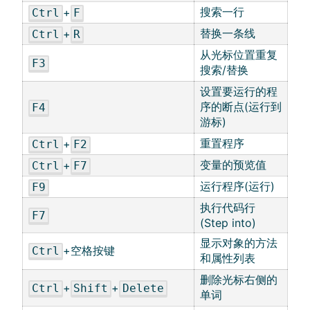
搜索一行
+
Ctrl
F
替换一条线
+
Ctrl
R
从光标位置重复
F3
搜索/替换
设置要运行的程
序的断点(运行到
F4
游标)
重置程序
+
Ctrl
F2
变量的预览值
+
Ctrl
F7
运行程序(运行)
F9
执行代码行
F7
(Step into)
显示对象的方法
+空格按键
Ctrl
和属性列表
删除光标右侧的
+
+
Ctrl
Shift
Delete
单词