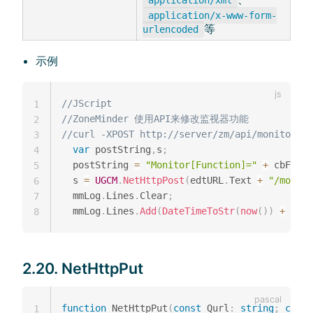
application/xml
application/x-www-form-
等
urlencoded
示例
//JScript
1
//ZoneMinder 使用API来修改监视器功能
2
//curl -XPOST http://server/zm/api/monitors/1
3
var
 postString
,
s
;
4
  postString 
=
"Monitor[Function]="
+
 cbFunct
5
  s 
=
UGCM
.
NetHttpPost
(
edtURL
.
Text 
+
"/monito
6
  mmLog
.
Lines
.
Clear
;
7
  mmLog
.
Lines
.
Add
(
DateTimeToStr
(
now
(
)
)
+
"： 
8
2.20. NetHttpPut
function
 NetHttpPut
(
const
 Qurl
:
string
;
const
1