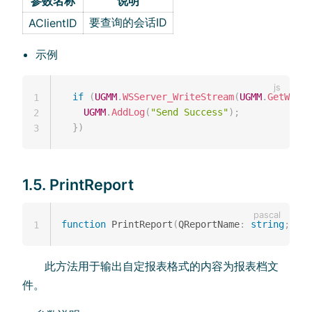
参数名称
说明
要查询的会话ID
AClientID
示例
if
(
UGMM
.
WSServer_WriteStream
(
UGMM
.
GetWebSo
1
UGMM
.
AddLog
(
"Send Success"
)
;
2
}
)
3
1.5. PrintReport
function
 PrintReport
(
QReportName
:
string
;
 QPa
1
此方法用于输出自定报表格式的内容为报表档文
件。