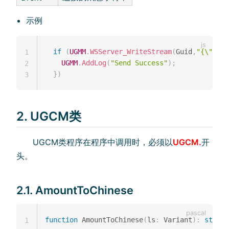
示例
if
(
UGMM
.
WSServer_WriteStream
(
Guid
,
"{\"acti
1
UGMM
.
AddLog
(
"Send Success"
)
;
2
}
)
3
2. UGCM类
UGCM类程序在程序中调用时，必须以
UGCM.
开
头。
2.1. AmountToChinese
function
 AmountToChinese
(
ls
:
 Variant
)
:
string
1