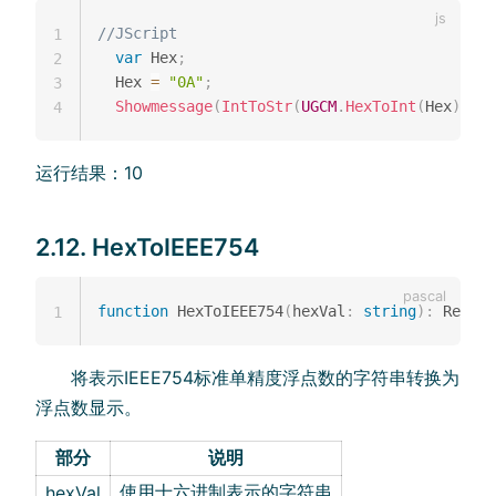
//JScript
1
var
 Hex
;
2
  Hex 
=
"0A"
;
3
Showmessage
(
IntToStr
(
UGCM
.
HexToInt
(
Hex
)
)
)
;
4
运行结果：10
2.12. HexToIEEE754
function
 HexToIEEE754
(
hexVal
:
string
)
:
 Real
;
1
将表示IEEE754标准单精度浮点数的字符串转换为
浮点数显示。
部分
说明
使用十六进制表示的字符串
hexVal