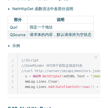
NetHttpGet 函数语法中各部分说明
部分
说明
指定一个地址
Qurl
请求体的内容，默认请保持为空状态
QSource
示例
//JScript
1
//ZoneMinder API用于获取监视器列表
2
//curl http://server/zm/api/monitors.json
3
  s 
=
UGCM
.
NetHttpGet
(
edtURL
.
Text 
+
"/monitor
4
  mmLog
.
Lines
.
Clear
;
5
  mmLog
.
Lines
.
Add
(
DateTimeToStr
(
now
(
)
)
+
"： 
6