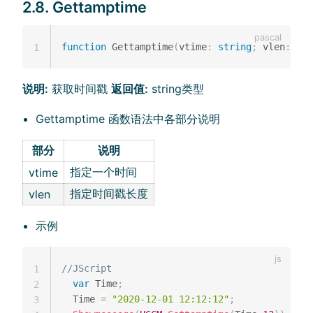
2.8. Gettamptime
function
 Gettamptime
(
vtime
:
string
;
 vlen
:
 Int
1
说明:
获取时间戳
返回值:
string类型
Gettamptime 函数语法中各部分说明
部分
说明
指定一个时间
vtime
指定时间戳长度
vlen
示例
//JScript
1
var
 Time
;
2
  Time 
=
"2020-12-01 12:12:12"
;
3