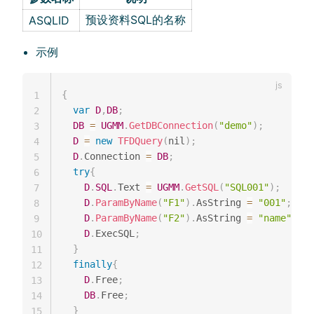
预设资料SQL的名称
ASQLID
示例
{
1
var
D
,
DB
;
2
DB
=
UGMM
.
GetDBConnection
(
"demo"
)
;
3
D
=
new
TFDQuery
(
nil
)
;
4
D
.
Connection 
=
DB
;
5
try
{
6
D
.
SQL
.
Text 
=
UGMM
.
GetSQL
(
"SQL001"
)
;
7
D
.
ParamByName
(
"F1"
)
.
AsString 
=
"001"
;
8
D
.
ParamByName
(
"F2"
)
.
AsString 
=
"name"
;
9
D
.
ExecSQL
;
10
}
11
finally
{
12
D
.
Free
;
13
DB
.
Free
;
14
}
15