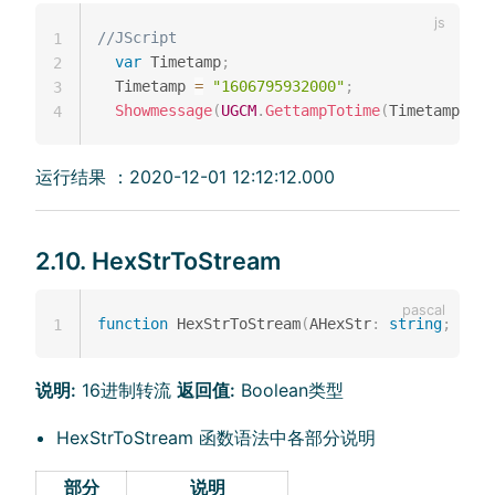
//JScript
1
var
 Timetamp
;
2
  Timetamp 
=
"1606795932000"
;
3
Showmessage
(
UGCM
.
GettampTotime
(
Timetamp
)
)
;
4
运行结果 ：2020-12-01 12:12:12.000
2.10. HexStrToStream
function
 HexStrToStream
(
AHexStr
:
string
;
 AStr
1
说明:
16进制转流
返回值:
Boolean类型
HexStrToStream 函数语法中各部分说明
部分
说明