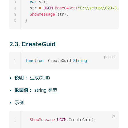
var
 str
;
3
  str 
=
UGCM
.
Base64Get
(
"E:\\setup\\023-3.jpg"
4
ShowMessage
(
str
)
;
5
}
6
2.3. CreateGuid
function
  CreateGuid
:
String
;
1
说明：
生成GUID
返回值：
string 类型
示例
ShowMessage
(
UGCM
.
CreateGuid
)
;
1