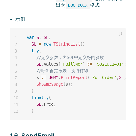
出为
格式
DOC DOCX
示例
var
S
,
SL
;
1
SL
=
new
TStringList
(
)
2
try
{
3
//定义参数，为SQL中定义好的参数                   
4
SL
.
Values
[
'FBillNo'
]
:
=
'SO21011401'
;
5
//呼叫自定报表，执行打印
6
    s 
:
=
UGMM
.
PrintReport
(
'Pur_Order'
,
SL
,
''
,
T
7
Showmessage
(
s
)
;
8
}
9
finally
{
10
SL
.
Free
;
11
}
12
1.6. SendEmail