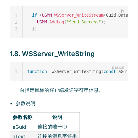
if
(
UGMM
.
WSServer_WriteStream
(
Guid
,
Data
)
)
{
1
UGMM
.
AddLog
(
"Send Success"
)
;
2
}
)
3
1.8. WSServer_WriteString
function
  WSServer_WriteString
(
const
 aGuid
:
st
1
向指定目标的客户端发送字符串信息。
参数说明
参数名称
说明
连接的唯一ID
aGuid
连接的消息字符串
aText